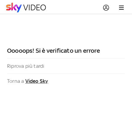
Ooooops! Si è verificato un errore
Riprova più tardi
Torna a
Video Sky