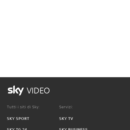
VIDEO
Tutti i siti di Sky:
Servizi:
SKY SPORT
SKY TV
SKY TG 24
SKY BUSINESS