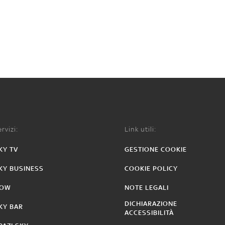
rvizi:
Link utili:
KY TV
GESTIONE COOKIE
KY BUSINESS
COOKIE POLICY
OW
NOTE LEGALI
DICHIARAZIONE
KY BAR
ACCESSIBILITÀ