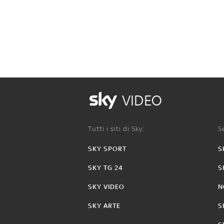
VIDEO
Tutti i siti di Sky:
Se
SKY SPORT
S
SKY TG 24
S
SKY VIDEO
N
SKY ARTE
S