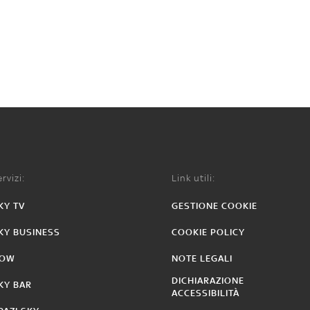
rvizi:
Link utili:
KY TV
GESTIONE COOKIE
KY BUSINESS
COOKIE POLICY
OW
NOTE LEGALI
DICHIARAZIONE
KY BAR
ACCESSIBILITÀ