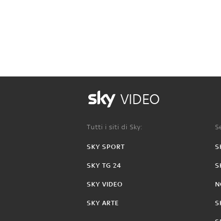
VIDEO
Tutti i siti di Sky:
Se
SKY SPORT
S
SKY TG 24
S
SKY VIDEO
N
SKY ARTE
S