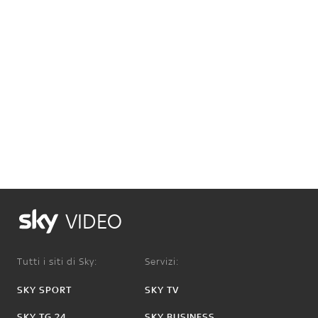
VIDEO
Tutti i siti di Sky:
Servizi:
SKY SPORT
SKY TV
SKY TG 24
SKY BUSINESS