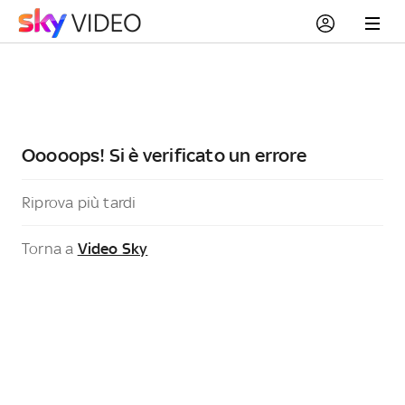
Ooooops! Si è verificato un errore
Riprova più tardi
Torna a
Video Sky