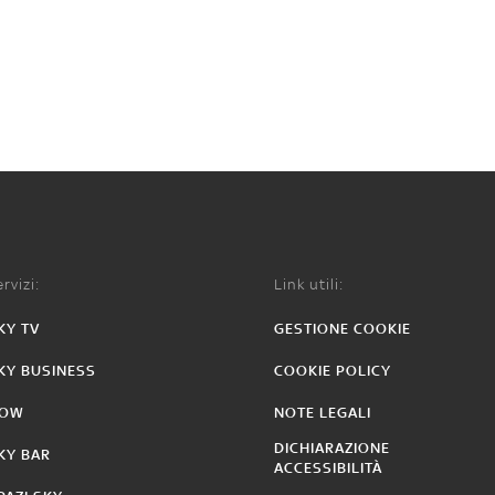
rvizi:
Link utili:
KY TV
GESTIONE COOKIE
KY BUSINESS
COOKIE POLICY
OW
NOTE LEGALI
DICHIARAZIONE
KY BAR
ACCESSIBILITÀ