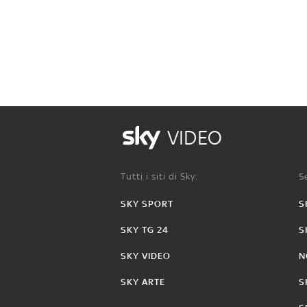
VIDEO
Tutti i siti di Sky:
Se
SKY SPORT
S
SKY TG 24
S
SKY VIDEO
N
SKY ARTE
S