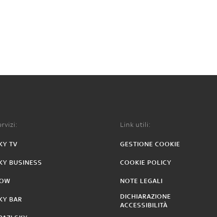
rvizi:
Link utili:
KY TV
GESTIONE COOKIE
KY BUSINESS
COOKIE POLICY
OW
NOTE LEGALI
DICHIARAZIONE
KY BAR
ACCESSIBILITÀ