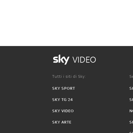
VIDEO
Tutti i siti di Sky:
Se
SKY SPORT
S
SKY TG 24
S
SKY VIDEO
N
SKY ARTE
S