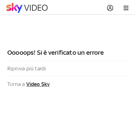
Ooooops! Si è verificato un errore
Riprova più tardi
Torna a
Video Sky