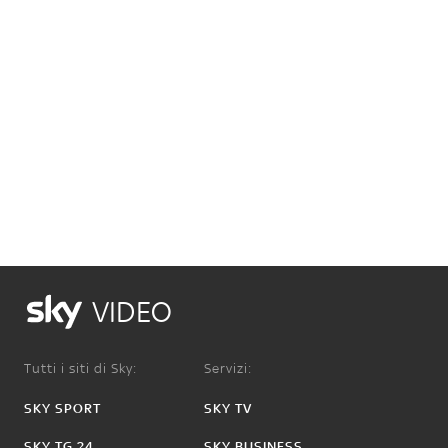
VIDEO
Tutti i siti di Sky:
Servizi:
SKY SPORT
SKY TV
SKY TG 24
SKY BUSINESS