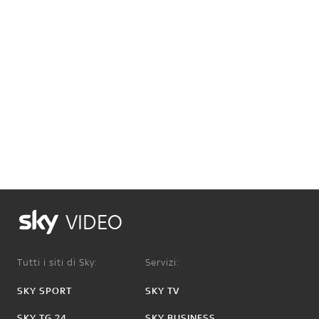
VIDEO
Tutti i siti di Sky:
Servizi:
SKY SPORT
SKY TV
SKY TG 24
SKY BUSINESS