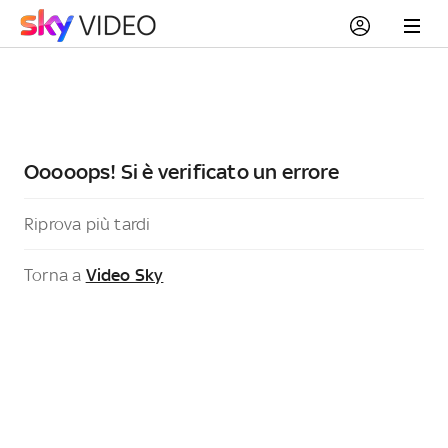
Ooooops! Si è verificato un errore
Riprova più tardi
Torna a
Video Sky