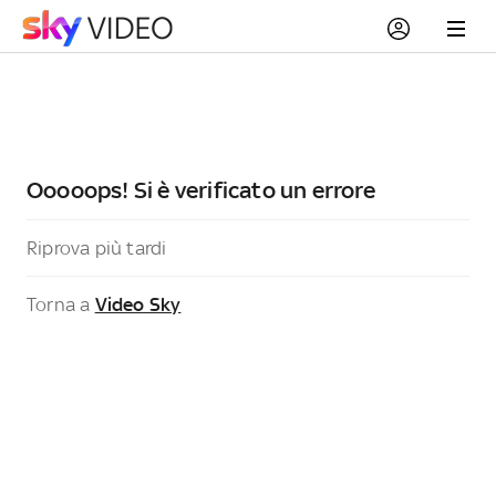
Ooooops! Si è verificato un errore
Riprova più tardi
Torna a
Video Sky