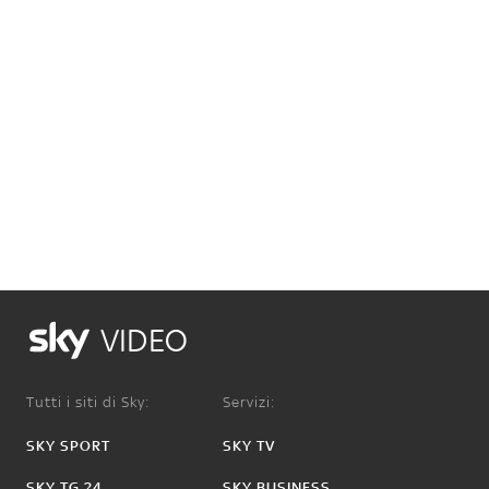
VIDEO
Tutti i siti di Sky:
Servizi:
SKY SPORT
SKY TV
SKY TG 24
SKY BUSINESS