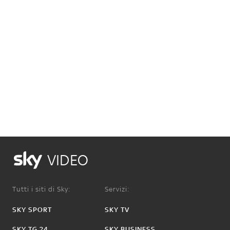
VIDEO
Tutti i siti di Sky:
Servizi:
SKY SPORT
SKY TV
SKY TG 24
SKY BUSINESS