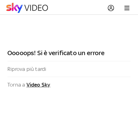
Ooooops! Si è verificato un errore
Riprova più tardi
Torna a
Video Sky