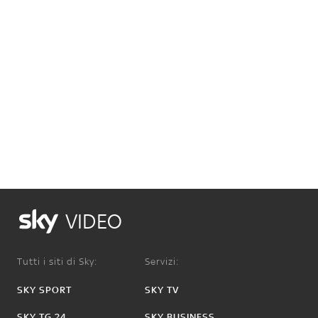
VIDEO
Tutti i siti di Sky:
Servizi:
SKY SPORT
SKY TV
SKY TG 24
SKY BUSINESS