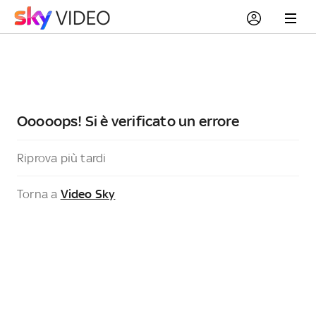
Ooooops! Si è verificato un errore
Riprova più tardi
Torna a
Video Sky