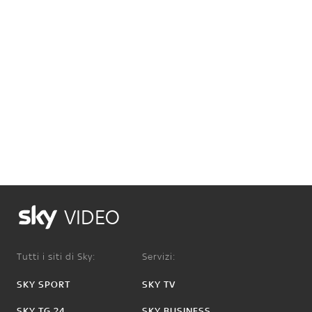
VIDEO
Tutti i siti di Sky:
Servizi:
SKY SPORT
SKY TV
SKY TG 24
SKY BUSINESS