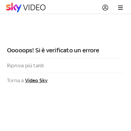
Ooooops! Si è verificato un errore
Riprova più tardi
Torna a
Video Sky