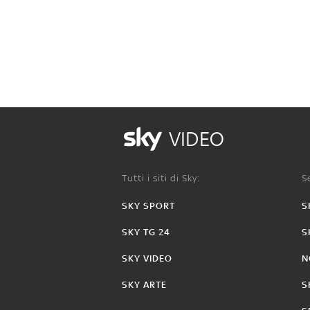
VIDEO
Tutti i siti di Sky:
Se
SKY SPORT
S
SKY TG 24
S
SKY VIDEO
N
SKY ARTE
S