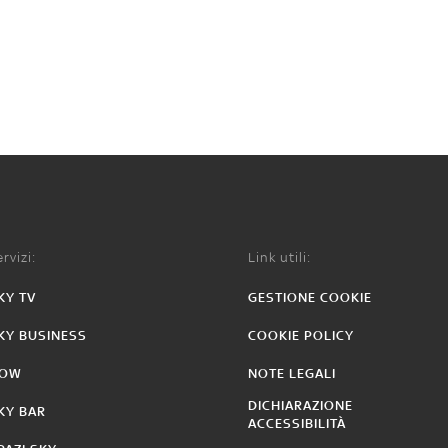
rvizi:
Link utili:
KY TV
GESTIONE COOKIE
KY BUSINESS
COOKIE POLICY
OW
NOTE LEGALI
DICHIARAZIONE
KY BAR
ACCESSIBILITÀ