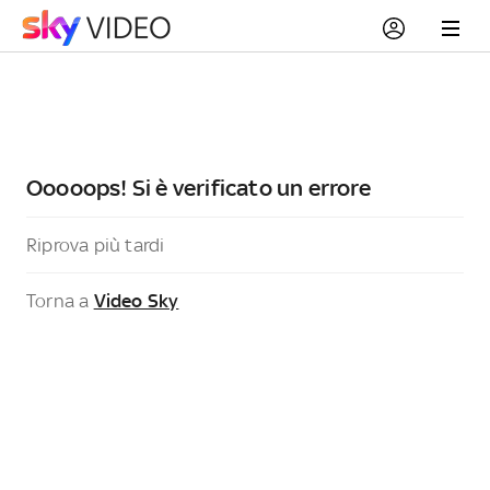
Ooooops! Si è verificato un errore
Riprova più tardi
Torna a
Video Sky