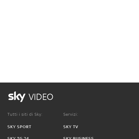
VIDEO
Tutti i siti di Sky:
Servizi:
SKY SPORT
SKY TV
SKY TG 24
SKY BUSINESS