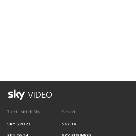
VIDEO
Tutti i siti di Sky:
Servizi:
SKY SPORT
SKY TV
SKY TG 24
SKY BUSINESS