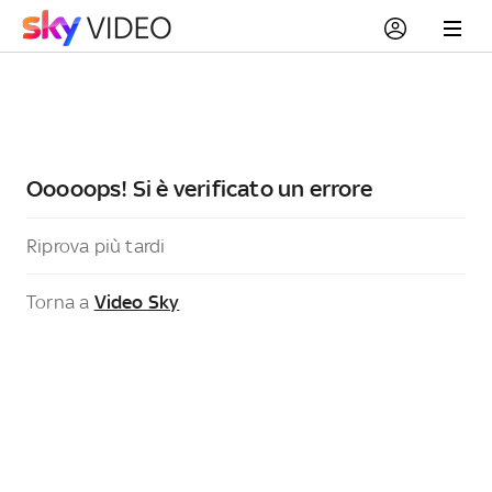
Ooooops! Si è verificato un errore
Riprova più tardi
Torna a
Video Sky