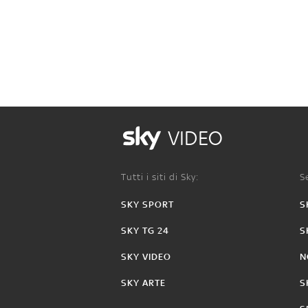
VIDEO
Tutti i siti di Sky:
Se
SKY SPORT
S
SKY TG 24
S
SKY VIDEO
N
SKY ARTE
S