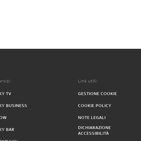
rvizi:
Link utili:
KY TV
GESTIONE COOKIE
KY BUSINESS
COOKIE POLICY
OW
NOTE LEGALI
DICHIARAZIONE
KY BAR
ACCESSIBILITÀ