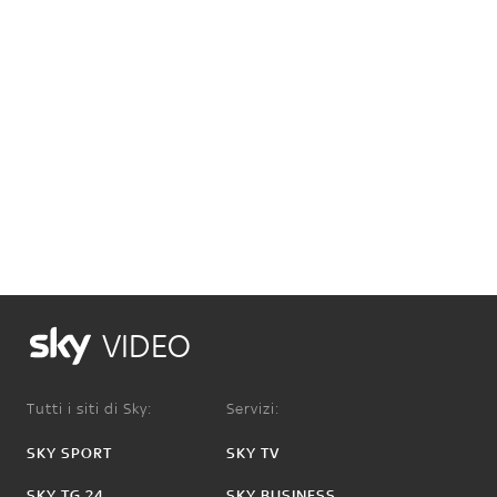
VIDEO
Tutti i siti di Sky:
Servizi:
SKY SPORT
SKY TV
SKY TG 24
SKY BUSINESS