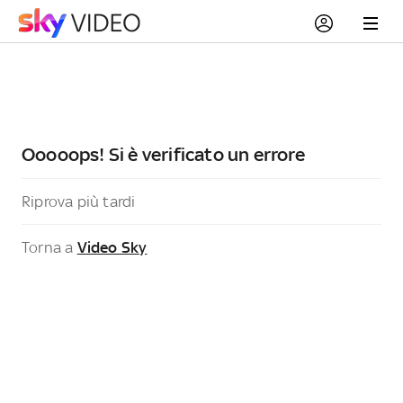
Ooooops! Si è verificato un errore
Riprova più tardi
Torna a
Video Sky