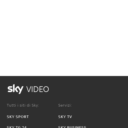
VIDEO
Tutti i siti di Sky:
Servizi:
SKY SPORT
SKY TV
SKY TG 24
SKY BUSINESS