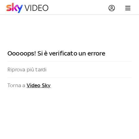
Ooooops! Si è verificato un errore
Riprova più tardi
Torna a
Video Sky