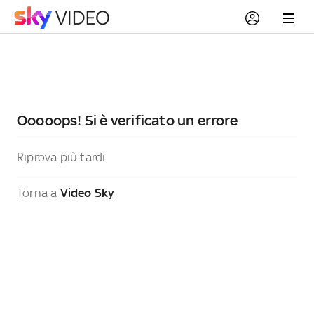
Ooooops! Si è verificato un errore
Riprova più tardi
Torna a
Video Sky