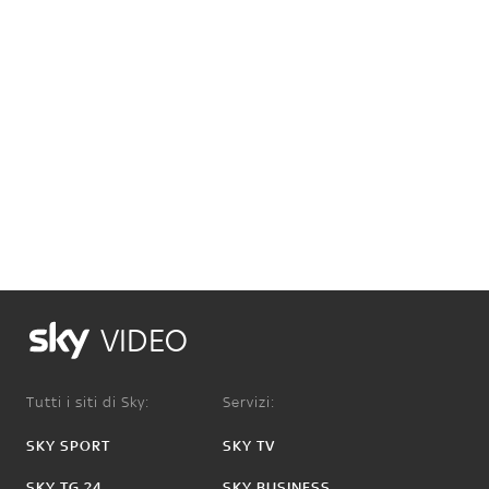
VIDEO
Tutti i siti di Sky:
Servizi:
SKY SPORT
SKY TV
SKY TG 24
SKY BUSINESS