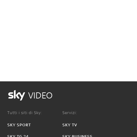
VIDEO
Tutti i siti di Sky:
Servizi:
SKY SPORT
SKY TV
SKY TG 24
SKY BUSINESS