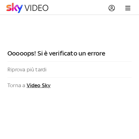
Ooooops! Si è verificato un errore
Riprova più tardi
Torna a
Video Sky