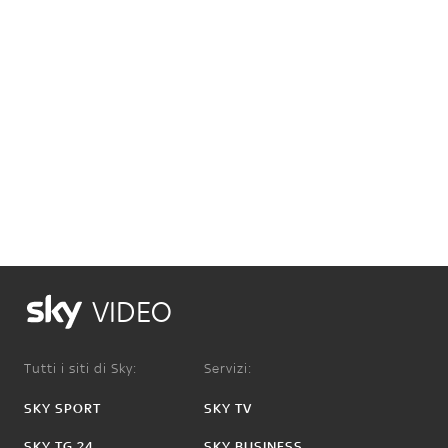
VIDEO
Tutti i siti di Sky:
Servizi:
SKY SPORT
SKY TV
SKY TG 24
SKY BUSINESS