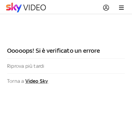
Ooooops! Si è verificato un errore
Riprova più tardi
Torna a
Video Sky