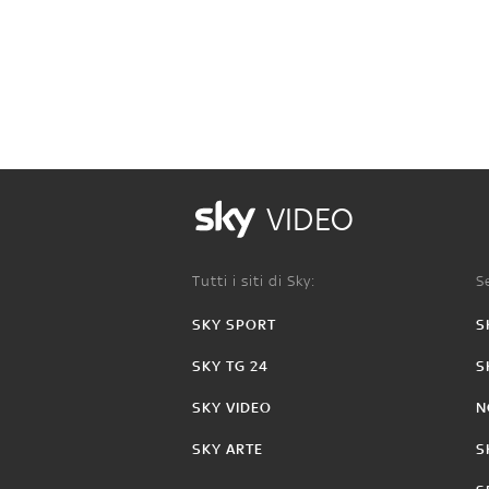
VIDEO
Tutti i siti di Sky:
Se
SKY SPORT
S
SKY TG 24
S
SKY VIDEO
N
SKY ARTE
S