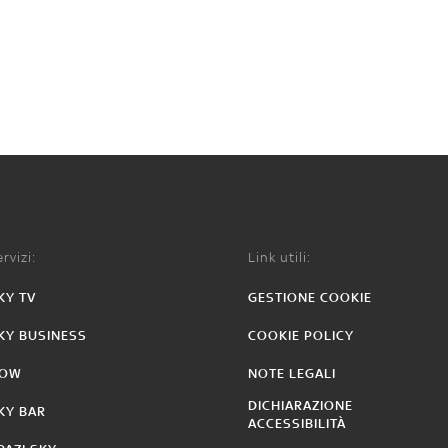
rvizi:
Link utili:
KY TV
GESTIONE COOKIE
KY BUSINESS
COOKIE POLICY
OW
NOTE LEGALI
DICHIARAZIONE
KY BAR
ACCESSIBILITÀ