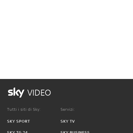
VIDEO
Tutti i siti di Sky:
Servizi:
SKY SPORT
SKY TV
SKY TG 24
SKY BUSINESS