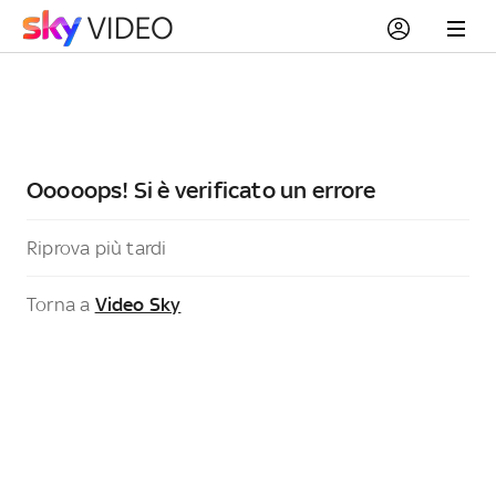
Ooooops! Si è verificato un errore
Riprova più tardi
Torna a
Video Sky