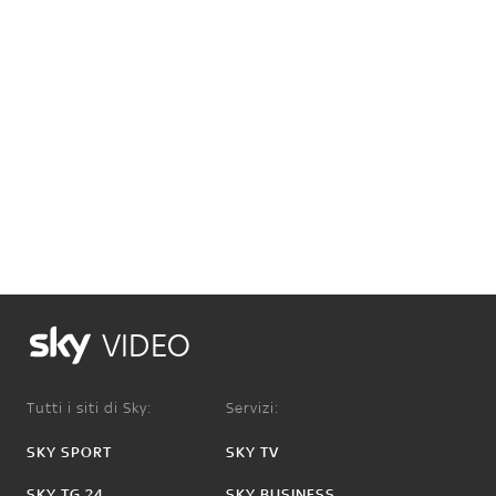
VIDEO
Tutti i siti di Sky:
Servizi:
SKY SPORT
SKY TV
SKY TG 24
SKY BUSINESS