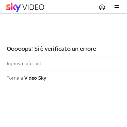
Ooooops! Si è verificato un errore
Riprova più tardi
Torna a
Video Sky