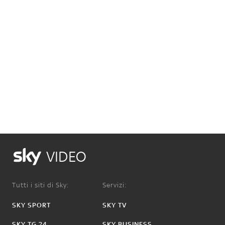
VIDEO
Tutti i siti di Sky:
Servizi:
SKY SPORT
SKY TV
SKY TG 24
SKY BUSINESS