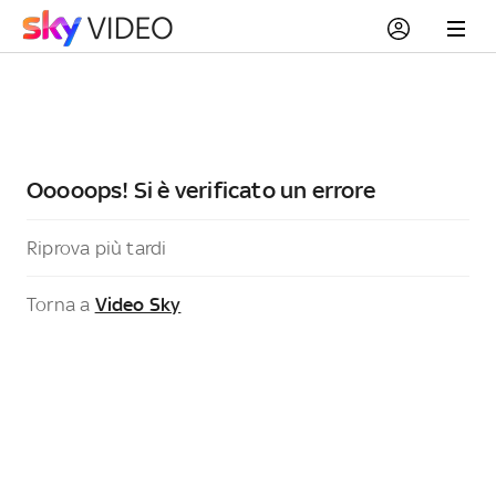
Ooooops! Si è verificato un errore
Riprova più tardi
Torna a
Video Sky