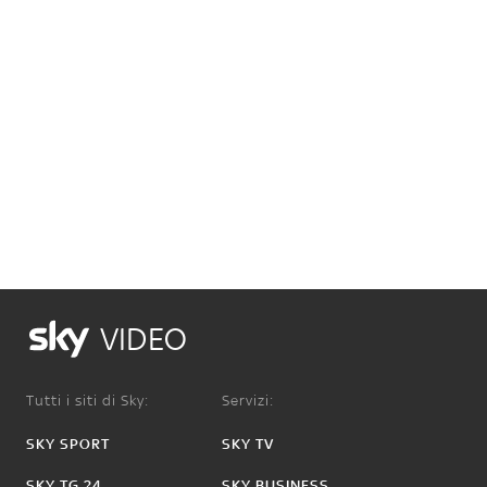
VIDEO
Tutti i siti di Sky:
Servizi:
SKY SPORT
SKY TV
SKY TG 24
SKY BUSINESS