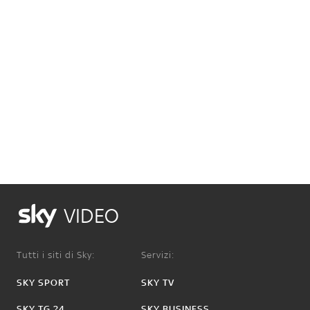
VIDEO
Tutti i siti di Sky:
Servizi:
SKY SPORT
SKY TV
SKY TG 24
SKY BUSINESS