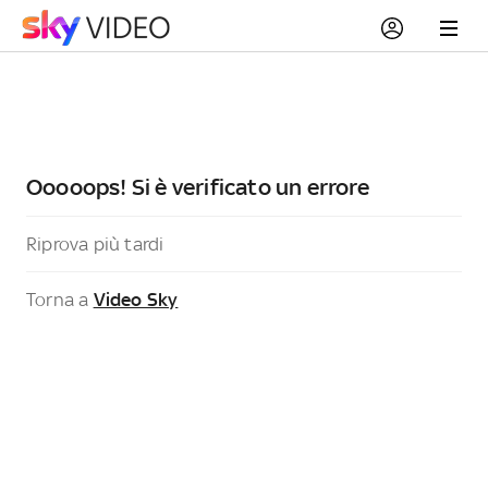
Ooooops! Si è verificato un errore
Riprova più tardi
Torna a
Video Sky