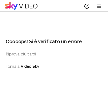
Ooooops! Si è verificato un errore
Riprova più tardi
Torna a
Video Sky