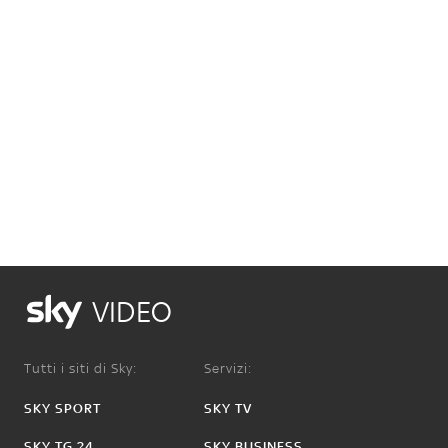
VIDEO
Tutti i siti di Sky:
Servizi:
SKY SPORT
SKY TV
SKY TG 24
SKY BUSINESS