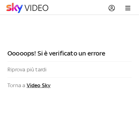
Ooooops! Si è verificato un errore
Riprova più tardi
Torna a
Video Sky