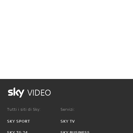
VIDEO
Tutti i siti di Sky:
Servizi:
SKY SPORT
SKY TV
SKY TG 24
SKY BUSINESS