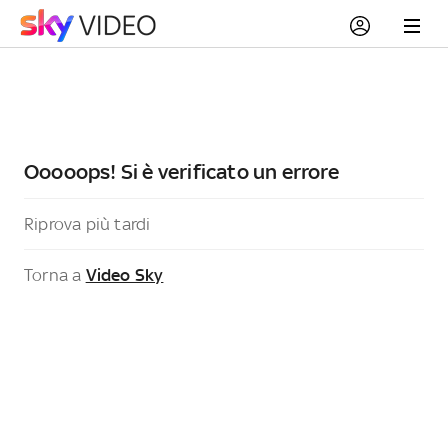
Ooooops! Si è verificato un errore
Riprova più tardi
Torna a
Video Sky