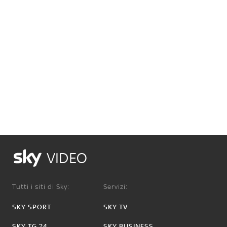
VIDEO
Tutti i siti di Sky:
Servizi:
SKY SPORT
SKY TV
SKY TG 24
SKY BUSINESS