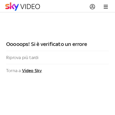
Ooooops! Si è verificato un errore
Riprova più tardi
Torna a
Video Sky