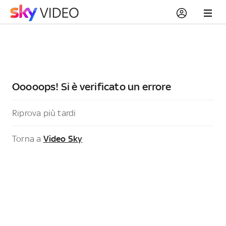
Ooooops! Si è verificato un errore
Riprova più tardi
Torna a
Video Sky