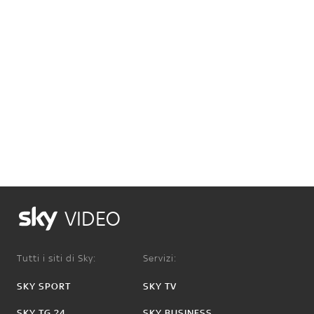
VIDEO
Tutti i siti di Sky:
Servizi:
SKY SPORT
SKY TV
SKY TG 24
SKY BUSINESS