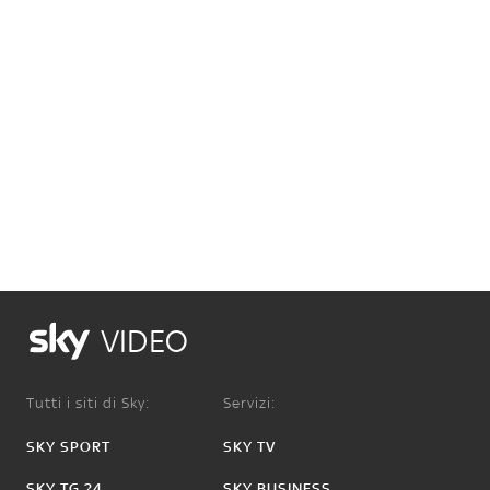
VIDEO
Tutti i siti di Sky:
Servizi:
SKY SPORT
SKY TV
SKY TG 24
SKY BUSINESS