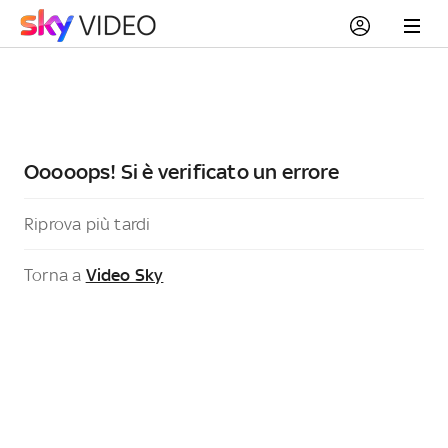
Ooooops! Si è verificato un errore
Riprova più tardi
Torna a
Video Sky