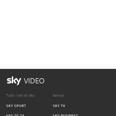
VIDEO
Tutti i siti di Sky:
Servizi:
SKY SPORT
SKY TV
SKY TG 24
SKY BUSINESS