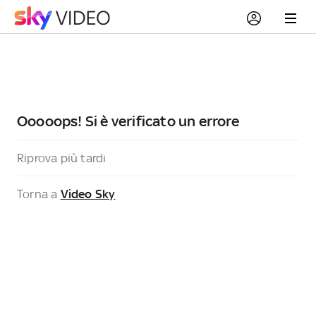
Ooooops! Si è verificato un errore
Riprova più tardi
Torna a
Video Sky