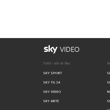
VIDEO
Tutti i siti di Sky:
Se
SKY SPORT
S
SKY TG 24
S
SKY VIDEO
N
SKY ARTE
S