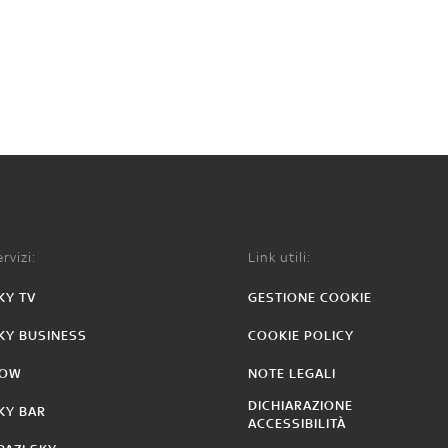
rvizi:
Link utili:
KY TV
GESTIONE COOKIE
KY BUSINESS
COOKIE POLICY
OW
NOTE LEGALI
DICHIARAZIONE
KY BAR
ACCESSIBILITÀ