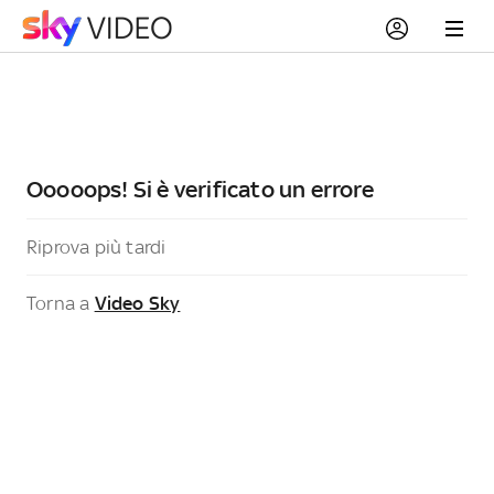
Ooooops! Si è verificato un errore
Riprova più tardi
Torna a
Video Sky