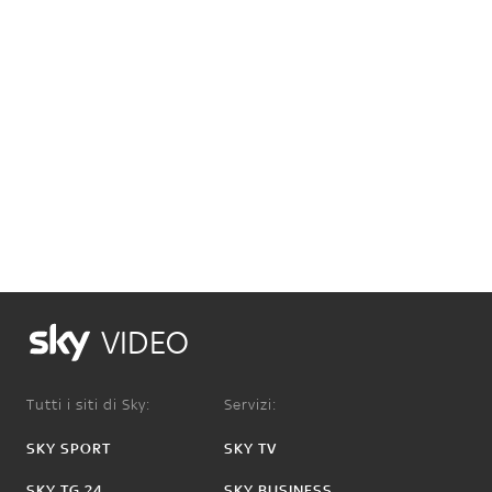
VIDEO
Tutti i siti di Sky:
Servizi:
SKY SPORT
SKY TV
SKY TG 24
SKY BUSINESS