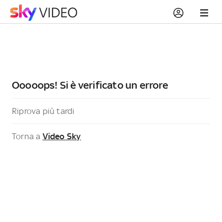
Ooooops! Si è verificato un errore
Riprova più tardi
Torna a
Video Sky