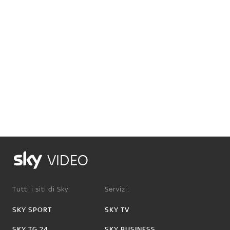
VIDEO
Tutti i siti di Sky:
Servizi:
SKY SPORT
SKY TV
SKY TG 24
SKY BUSINESS