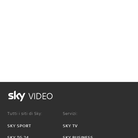
VIDEO
Tutti i siti di Sky:
Servizi:
SKY SPORT
SKY TV
SKY TG 24
SKY BUSINESS