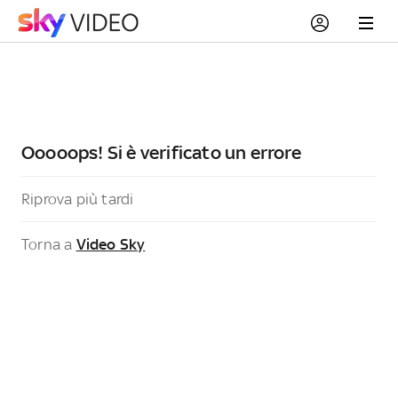
Ooooops! Si è verificato un errore
Riprova più tardi
Torna a
Video Sky