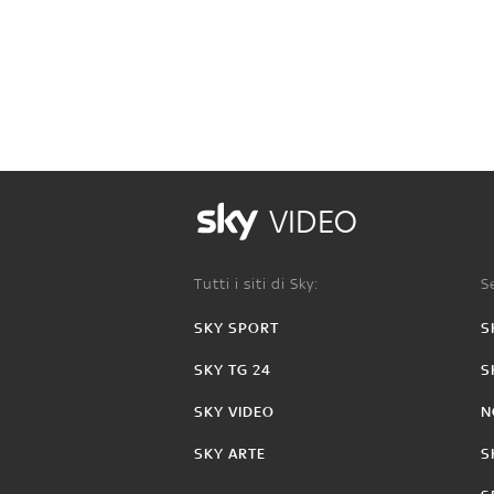
VIDEO
Tutti i siti di Sky:
Se
SKY SPORT
S
SKY TG 24
S
SKY VIDEO
N
SKY ARTE
S