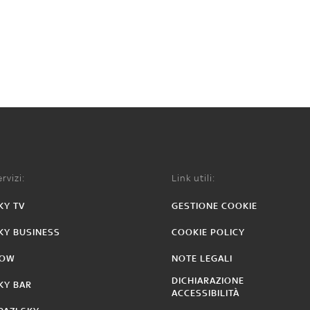
rvizi:
Link utili:
KY TV
GESTIONE COOKIE
KY BUSINESS
COOKIE POLICY
OW
NOTE LEGALI
DICHIARAZIONE
KY BAR
ACCESSIBILITÀ