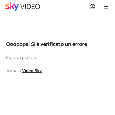
Ooooops! Si è verificato un errore
Riprova più tardi
Torna a
Video Sky