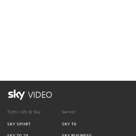
VIDEO
Tutti i siti di Sky:
Servizi:
SKY SPORT
SKY TV
SKY TG 24
SKY BUSINESS