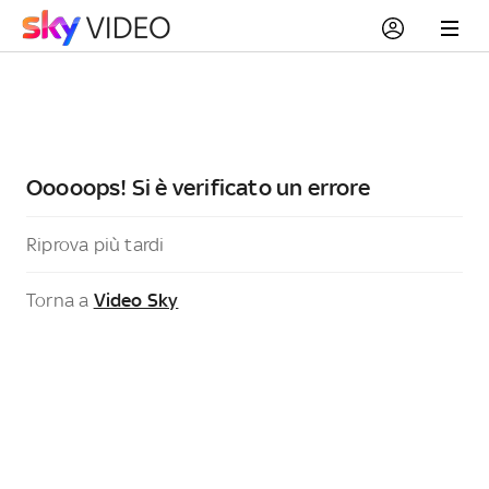
Ooooops! Si è verificato un errore
Riprova più tardi
Torna a
Video Sky