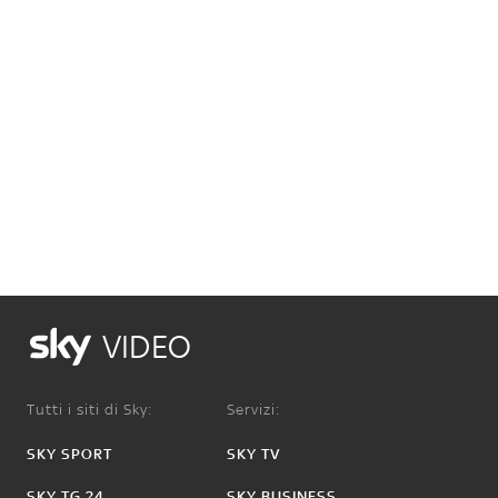
VIDEO
Tutti i siti di Sky:
Servizi:
SKY SPORT
SKY TV
SKY TG 24
SKY BUSINESS