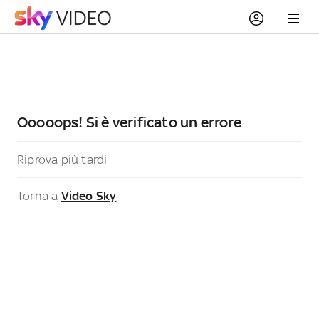
Ooooops! Si è verificato un errore
Riprova più tardi
Torna a
Video Sky