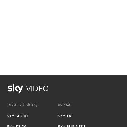
VIDEO
Tutti i siti di Sky:
Servizi:
SKY SPORT
SKY TV
SKY TG 24
SKY BUSINESS