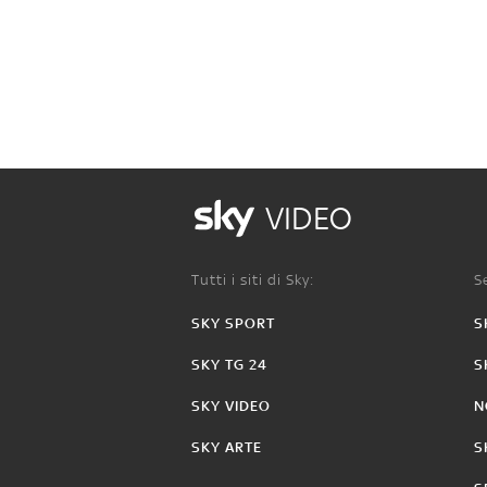
VIDEO
Tutti i siti di Sky:
Se
SKY SPORT
S
SKY TG 24
S
SKY VIDEO
N
SKY ARTE
S