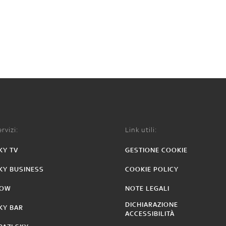
rvizi:
Link utili:
KY TV
GESTIONE COOKIE
KY BUSINESS
COOKIE POLICY
OW
NOTE LEGALI
DICHIARAZIONE
KY BAR
ACCESSIBILITÀ