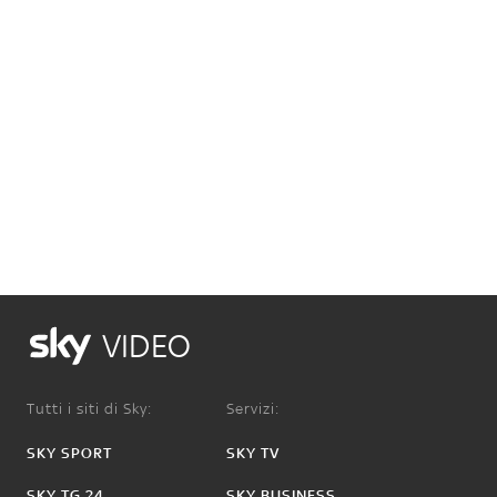
VIDEO
Tutti i siti di Sky:
Servizi:
SKY SPORT
SKY TV
SKY TG 24
SKY BUSINESS