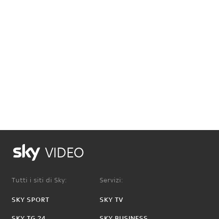
VIDEO
Tutti i siti di Sky:
Servizi:
SKY SPORT
SKY TV
SKY TG 24
SKY BUSINESS