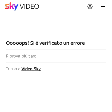
Ooooops! Si è verificato un errore
Riprova più tardi
Torna a
Video Sky