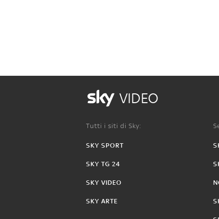
VIDEO
Tutti i siti di Sky:
Se
SKY SPORT
S
SKY TG 24
S
SKY VIDEO
N
SKY ARTE
S