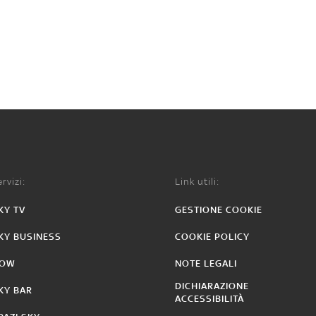
rvizi:
Link utili:
KY TV
GESTIONE COOKIE
KY BUSINESS
COOKIE POLICY
OW
NOTE LEGALI
DICHIARAZIONE
KY BAR
ACCESSIBILITÀ