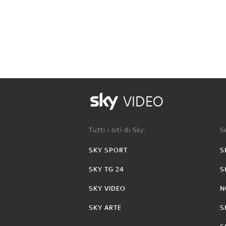
VIDEO
Tutti i siti di Sky:
Se
SKY SPORT
S
SKY TG 24
S
SKY VIDEO
N
SKY ARTE
S