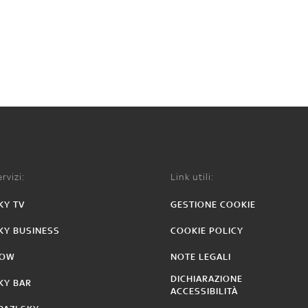
rvizi:
Link utili:
KY TV
GESTIONE COOKIE
KY BUSINESS
COOKIE POLICY
OW
NOTE LEGALI
DICHIARAZIONE
KY BAR
ACCESSIBILITÀ