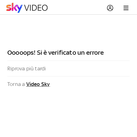
Ooooops! Si è verificato un errore
Riprova più tardi
Torna a
Video Sky