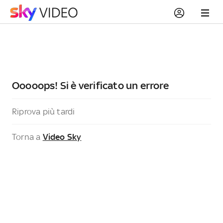
Ooooops! Si è verificato un errore
Riprova più tardi
Torna a
Video Sky