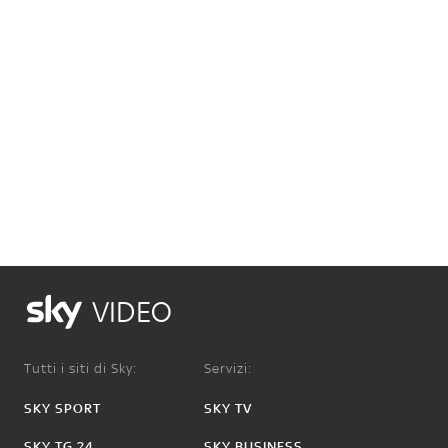
VIDEO
Tutti i siti di Sky:
Servizi:
SKY SPORT
SKY TV
SKY TG 24
SKY BUSINESS