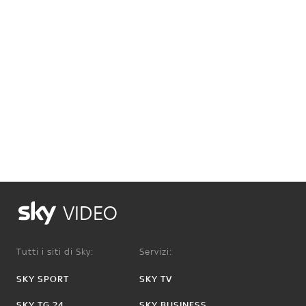
VIDEO
Tutti i siti di Sky:
Servizi:
SKY SPORT
SKY TV
SKY TG 24
SKY BUSINESS