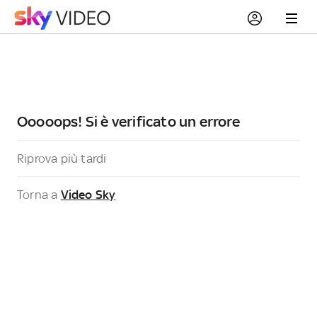
Ooooops! Si è verificato un errore
Riprova più tardi
Torna a
Video Sky